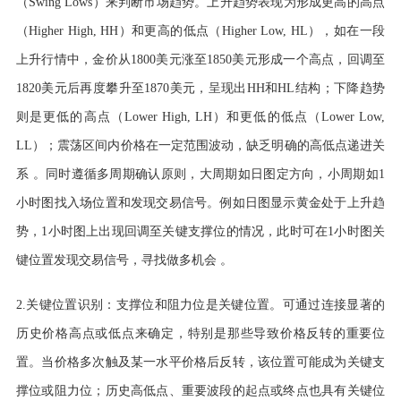
（Swing Lows）来判断市场趋势。上升趋势表现为形成更高的高点
（Higher High, HH）和更高的低点（Higher Low, HL），如在一段
上升行情中，金价从1800美元涨至1850美元形成一个高点，回调至
1820美元后再度攀升至1870美元，呈现出HH和HL结构；下降趋势
则是更低的高点（Lower High, LH）和更低的低点（Lower Low,
LL）；震荡区间内价格在一定范围波动，缺乏明确的高低点递进关
系 。同时遵循多周期确认原则，大周期如日图定方向，小周期如1
小时图找入场位置和发现交易信号。例如日图显示黄金处于上升趋
势，1小时图上出现回调至关键支撑位的情况，此时可在1小时图关
键位置发现交易信号，寻找做多机会 。
2.关键位置识别：支撑位和阻力位是关键位置。可通过连接显著的
历史价格高点或低点来确定，特别是那些导致价格反转的重要位
置。当价格多次触及某一水平价格后反转，该位置可能成为关键支
撑位或阻力位；历史高低点、重要波段的起点或终点也具有关键位