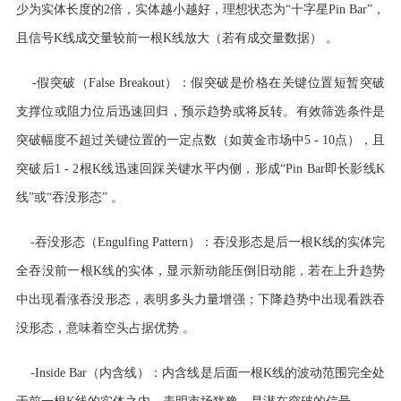
少为实体长度的2倍，实体越小越好，理想状态为“十字星Pin Bar”，
且信号K线成交量较前一根K线放大（若有成交量数据） 。
-假突破（False Breakout）：假突破是价格在关键位置短暂突破
支撑位或阻力位后迅速回归，预示趋势或将反转。有效筛选条件是
突破幅度不超过关键位置的一定点数（如黄金市场中5 - 10点），且
突破后1 - 2根K线迅速回踩关键水平内侧，形成“Pin Bar即长影线K
线”或“吞没形态” 。
-吞没形态（Engulfing Pattern）：吞没形态是后一根K线的实体完
全吞没前一根K线的实体，显示新动能压倒旧动能，若在上升趋势
中出现看涨吞没形态，表明多头力量增强；下降趋势中出现看跌吞
没形态，意味着空头占据优势 。
-Inside Bar（内含线）：内含线是后面一根K线的波动范围完全处