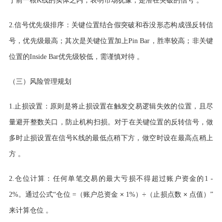
于前一根K线的实体之内，表明市场犹豫，是潜在突破的信号 。
2.信号优先级排序：关键位置结合假突破和吞没形态构成强反转信
号，优先级最高；其次是关键位置加上Pin Bar，胜率较高；非关键
位置的Inside Bar优先级较低，需谨慎对待 。
（三）风险管理规划
1.止损设置：原则是将止损设置在触发交易逻辑失效的位置，且尽
量避开整数关口，防止机构扫损。对于在关键位置的反转信号，做
多时止损设置在信号K线的最低点稍下方，做空时设在最高点稍上
方 。
2.仓位计算：任何单笔交易的最大亏损不得超过账户资金的1 -
×
÷
×
2%。通过公式“仓位 =（账户总资金
1%）
（止损点数
点值）
”
来计算仓位 。